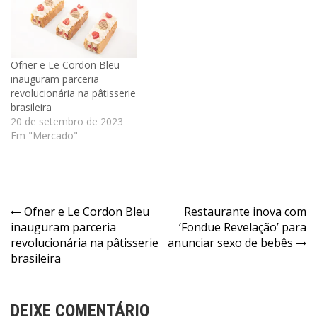
Ofner e Le Cordon Bleu
inauguram parceria
revolucionária na pâtisserie
brasileira
20 de setembro de 2023
Em "Mercado"
Navegação
Ofner e Le Cordon Bleu
Restaurante inova com
inauguram parceria
‘Fondue Revelação’ para
de
revolucionária na pâtisserie
anunciar sexo de bebês
Post
brasileira
DEIXE COMENTÁRIO