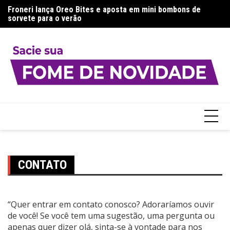
Ir
a:
Froneri lança Oreo Bites e aposta em mini bombons de
Aj
para
sorvete para o verão
g
o
conteúdo
CONTATO
“Quer entrar em contato conosco? Adoraríamos ouvir
de você! Se você tem uma sugestão, uma pergunta ou
apenas quer dizer olá, sinta-se à vontade para nos