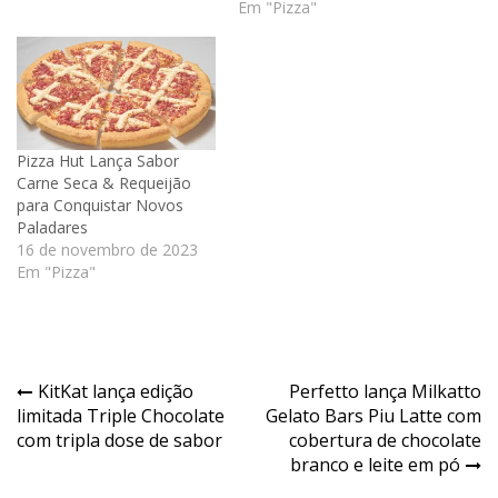
Em "Pizza"
Pizza Hut Lança Sabor
Carne Seca & Requeijão
para Conquistar Novos
Paladares
16 de novembro de 2023
Em "Pizza"
Navegação
KitKat lança edição
Perfetto lança Milkatto
limitada Triple Chocolate
Gelato Bars Piu Latte com
de
com tripla dose de sabor
cobertura de chocolate
Post
branco e leite em pó