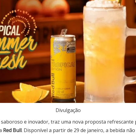
Divulgação
o saboroso e inovador, traz uma nova proposta refrescante 
 a
Red Bull
. Disponível a partir de 29 de janeiro, a bebida nã