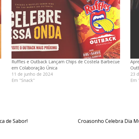
Ruffles e Outback Lançam Chips de Costela Barbecue
Apre
em Colaboração Única
Out
11 de junho de 2024
23 d
Em "Snack"
Em "
a de Sabor!
Croasonho Celebra Dia Mu