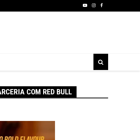
moto do Brasil entra no mercado de congelados com gyoza
ARCERIA COM RED BULL