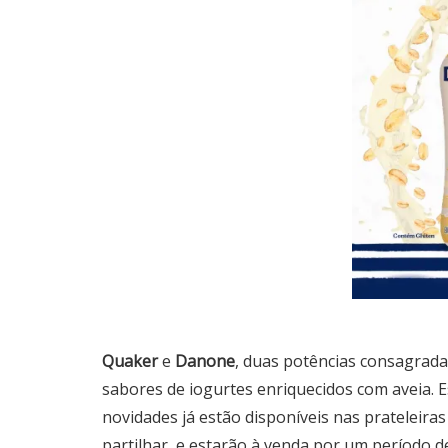
Quaker
e
Danone
, duas potências consagrada
sabores de iogurtes enriquecidos com aveia. E
novidades já estão disponíveis nas prateleira
partilhar, e estarão à venda por um período d