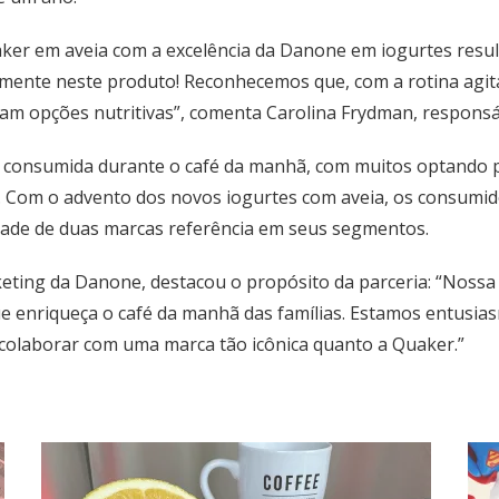
ker em aveia com a excelência da Danone em iogurtes resu
amente neste produto! Reconhecemos que, com a rotina agita
m opções nutritivas”, comenta Carolina Frydman, responsáv
 consumida durante o café da manhã, com muitos optando p
. Com o advento dos novos iogurtes com aveia, os consumi
lidade de duas marcas referência em seus segmentos.
keting da Danone, destacou o propósito da parceria: “Nossa
ue enriqueça o café da manhã das famílias. Estamos entusi
m colaborar com uma marca tão icônica quanto a Quaker.”