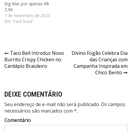
Big Mac por apenas R$
7,90
7 de novembro de 2023
Em "Fast food"
Navegação
Taco Bell Introduz Novo
Divino Fogão Celebra Dia
Burrito Crispy Chicken no
das Crianças com
de
Cardápio Brasileiro
Campanha Inspirada em
Post
Chico Bento
DEIXE COMENTÁRIO
Seu endereço de e-mail não será publicado. Os campos
necessários são marcados com *.
Comentário