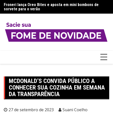
Ir
a:
Froneri lança Oreo Bites e aposta em mini bombons de
Aj
para
sorvete para o verão
g
o
conteúdo
MCDONALD’S CONVIDA PÚBLICO A
CONHECER SUA COZINHA EM SEMANA
DA TRANSPARÊNCIA
27 de setembro de 2023
Suani Coelho