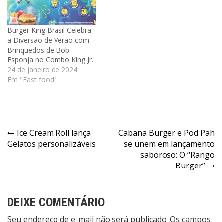
Burger King Brasil Celebra
a Diversão de Verão com
Brinquedos de Bob
Esponja no Combo King Jr.
24 de janeiro de 2024
Em "Fast food"
Navegação
Ice Cream Roll lança
Cabana Burger e Pod Pah
Gelatos personalizáveis
se unem em lançamento
de
saboroso: O “Rango
Post
Burger”
DEIXE COMENTÁRIO
Seu endereço de e-mail não será publicado. Os campos